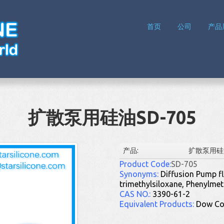
首页
公司
产品
扩散泵用硅油SD-705
产品:
扩散泵用硅油
Product Code:
SD-705
Synonyms:
Diffusion Pump fl
trimethylsiloxane, Phenylme
CAS
NO.:
3390-61-2
Equivalent Products:
Dow Co