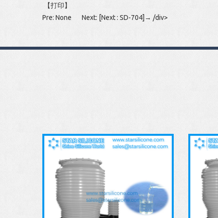
【
打印
】
Pre: None Next:
[Next : SD-704]→
/div>