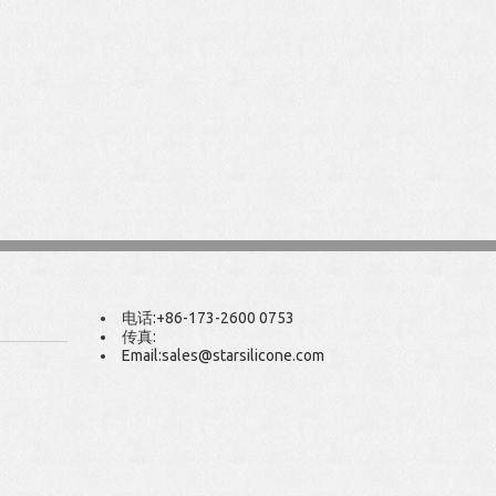
电话:
+86-173-2600 0753
传真:
Email:
sales@starsilicone.com